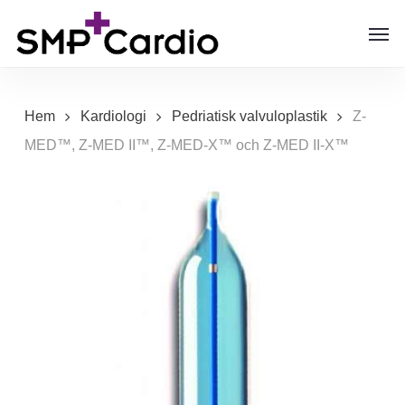
Skip
Men
to
main
content
Hem
Kardiologi
Pedriatisk valvuloplastik
Z-
MED™, Z-MED II™, Z-MED-X™ och Z-MED II-X™