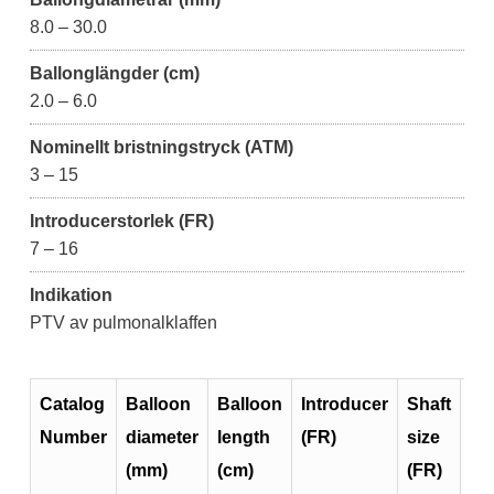
8.0 – 30.0
Ballonglängder (cm)
2.0 – 6.0
Nominellt bristningstryck (ATM)
3 – 15
Introducerstorlek (FR)
7 – 16
Indikation
PTV av pulmonalklaffen
Catalog
Balloon
Balloon
Introducer
Shaft
Us
Number
diameter
length
(FR)
size
Le
(mm)
(cm)
(FR)
(c