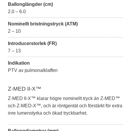
Ballonglängder (cm)
2.0 – 6.0
Nominellt bristningstryck (ATM)
2 – 10
Introducerstorlek (FR)
7 – 13
Indikation
PTV av pulmonalklaffen
Z-MED II-X™
Z-MED II-X™ klarar högre nominellt tryck än Z-MED™
och Z-MED-X™, och är röntgentät och förstärkt för extra
inre lumenstyrka och ökad tryckbarhet.
Ballongdiametrar (mm)