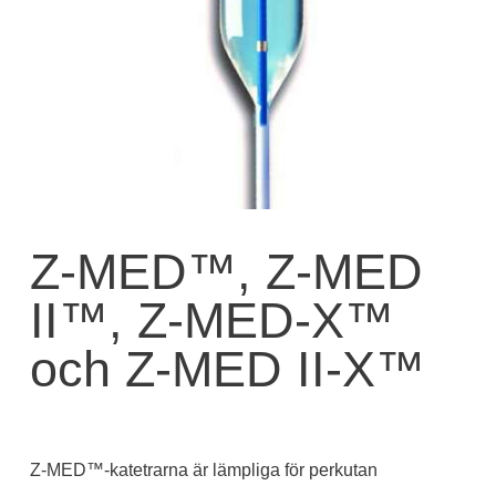
Z-MED™, Z-MED
II™, Z-MED-X™
och Z-MED II-X™
Z-MED™-katetrarna är lämpliga för perkutan