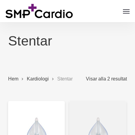
Skip
Men
to
main
content
Stentar
Hem
Kardiologi
Stentar
Visar alla 2 resultat